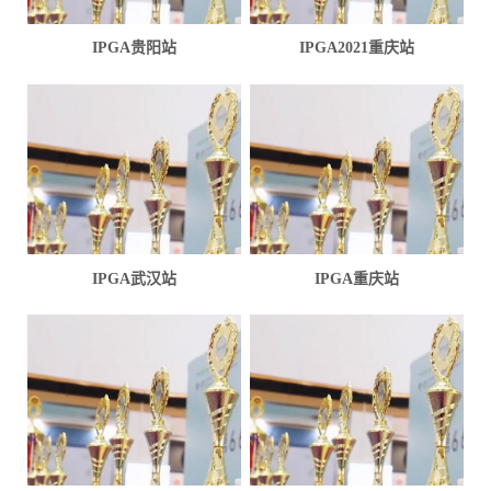
IPGA贵阳站
IPGA2021重庆站
IPGA武汉站
IPGA重庆站